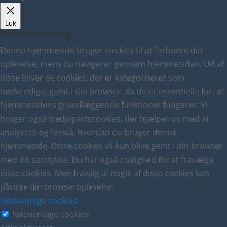
Luk
Privatlivsoversigt
Denne hjemmeside bruger cookies til at forbedre din
oplevelse, mens du navigerer gennem hjemmesiden. Ud af
disse bliver de cookies, der er kategoriseret som
nødvendige, gemt i din browser, da de er essentielle for, at
hjemmesidens grundlæggende funktioner fungerer. Vi
bruger også tredjepartscookies, der hjælper os med at
analysere og forstå, hvordan du bruger denne
hjemmeside. Disse cookies vil kun blive gemt i din browser
med dit samtykke. Du har også mulighed for at fravælge
disse cookies. Men fravalg af nogle af disse cookies kan
påvirke din browseroplevelse.
Nødvendige cookies
Nødvendige cookies