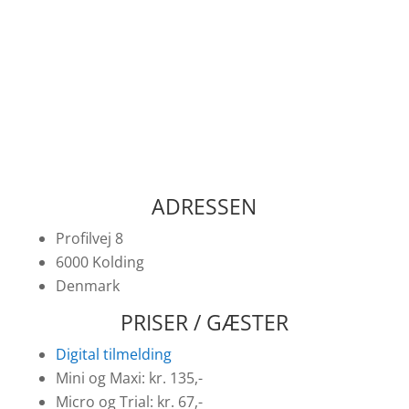
Al kørsel i ryttergården i tomgang
Miljømåtte skal bruges
Vær på din flagpost til tiden
ADRESSEN
Profilvej 8
6000 Kolding
Denmark
PRISER / GÆSTER
Digital tilmelding
Mini og Maxi: kr. 135,-
Micro og Trial: kr. 67,-