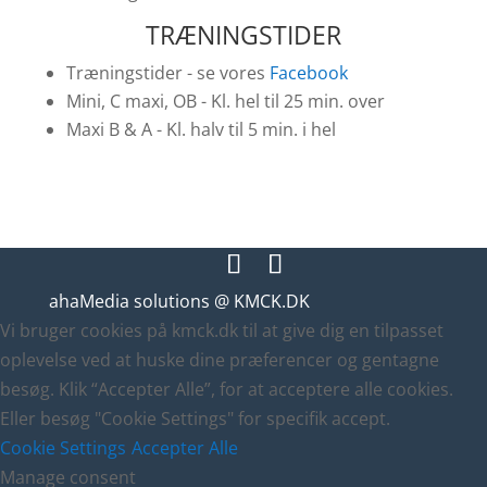
TRÆNINGSTIDER
Træningstider - se vores
Facebook
Mini, C maxi, OB - Kl. hel til 25 min. over
Maxi B & A - Kl. halv til 5 min. i hel
ahaMedia solutions @ KMCK.DK
Vi bruger cookies på kmck.dk til at give dig en tilpasset
oplevelse ved at huske dine præferencer og gentagne
besøg. Klik “Accepter Alle”, for at acceptere alle cookies.
Eller besøg "Cookie Settings" for specifik accept.
Cookie Settings
Accepter Alle
Manage consent