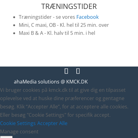
TRÆNINGSTIDER
Træningstider - se vores
Facebook
Mini, C maxi, OB - Kl. hel til 25 min. over
Maxi B & A - Kl. halv til 5 min. i hel
ahaMedia solutions @ KMCK.DK
Vi bruger cookies på kmck.dk til at give dig en tilpasset
oplevelse ved at huske dine præferencer og gentagne
besøg. Klik “Accepter Alle”, for at acceptere alle cookies.
Eller besøg "Cookie Settings" for specifik accept.
Cookie Settings
Accepter Alle
Manage consent