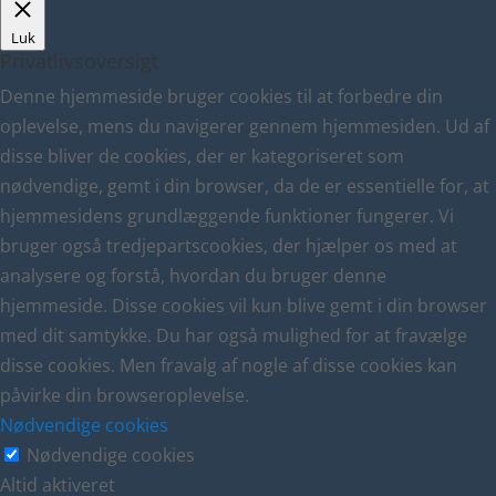
Luk
Privatlivsoversigt
Denne hjemmeside bruger cookies til at forbedre din
oplevelse, mens du navigerer gennem hjemmesiden. Ud af
disse bliver de cookies, der er kategoriseret som
nødvendige, gemt i din browser, da de er essentielle for, at
hjemmesidens grundlæggende funktioner fungerer. Vi
bruger også tredjepartscookies, der hjælper os med at
analysere og forstå, hvordan du bruger denne
hjemmeside. Disse cookies vil kun blive gemt i din browser
med dit samtykke. Du har også mulighed for at fravælge
disse cookies. Men fravalg af nogle af disse cookies kan
påvirke din browseroplevelse.
Nødvendige cookies
Nødvendige cookies
Altid aktiveret