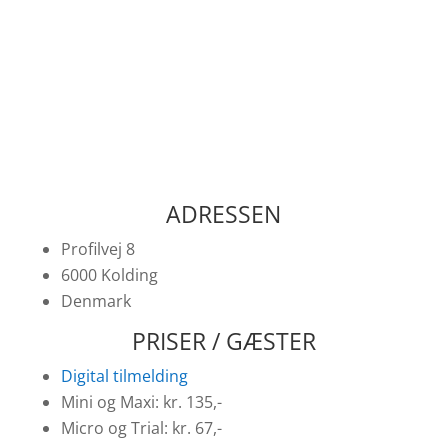
Al kørsel i ryttergården i tomgang
Miljømåtte skal bruges
Vær på din flagpost til tiden
ADRESSEN
Profilvej 8
6000 Kolding
Denmark
PRISER / GÆSTER
Digital tilmelding
Mini og Maxi: kr. 135,-
Micro og Trial: kr. 67,-