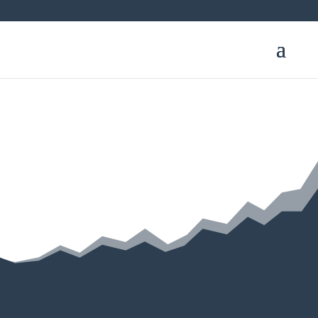
Kolding Motocross Klub
when you hear the humming…